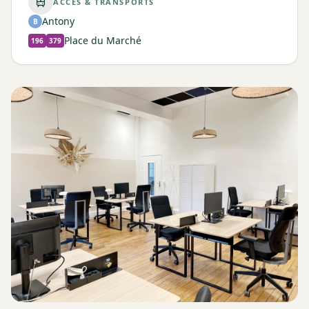
ACCÈS & TRANSPORTS
Antony
B
Place du Marché
196
379