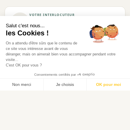
VOTRE INTERLOCUTEUR
Juliette
Salut c'est nous...
Votre manager Rayon
les Cookies !
On a attendu d'être sûrs que le contenu de
ce site vous intéresse avant de vous
déranger, mais on aimerait bien vous accompagner pendant votre
Services inclus
visite...
C'est OK pour vous ?
Boissons chaudes
Chaise
Consentements certifiés par
incluses
ergonomique
Demande de visite
Non merci
Je choisis
OK pour moi
Poste assuré et
Accès autonome
dédié
Axeptio consent
Plateforme de Gestion du Consentement : Personnalisez vos O
Axeptio consent
Plateforme de Gestion du Consentement : Personnalisez vos O
Notre plateforme vous permet d'adapter et de gérer vos paramètr
Notre plateforme vous permet d'adapter et de gérer vos paramètr
Nettoyage
Visio-conférence
Salles de réunion
Cuisine & cafétéria